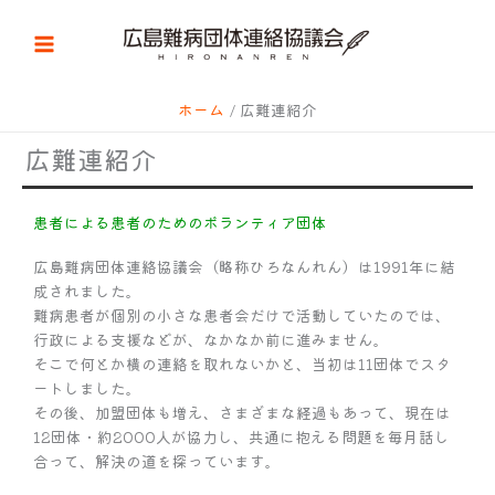
内
容
を
ス
キ
ホーム
広難連紹介
ッ
広難連紹介
プ
患者による患者のためのボランティア団体
広島難病団体連絡協議会（略称ひろなんれん）は1991年に結
成されました。
難病患者が個別の小さな患者会だけで活動していたのでは、
行政による支援などが、なかなか前に進みません。
そこで何とか横の連絡を取れないかと、当初は11団体でスタ
ートしました。
その後、加盟団体も増え、さまざまな経過もあって、現在は
12団体・約2000人が協力し、共通に抱える問題を毎月話し
合って、解決の道を探っています。