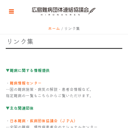
内
容
を
ス
キ
ホーム
リンク集
ッ
リンク集
プ
▼難病に関する情報提供
・
難病情報センター
…国の難病施策・病気の解説・患者会情報など。
指定難病の一覧もこちらからご覧いただけます。
▼主な関連団体
・
日本難病・疾病団体協議会（ＪＰＡ）
…全国の難病、慢性病患者会のナショナルセンター。