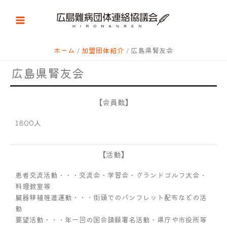
内
容
を
ス
キ
ホーム
加盟団体紹介
広島県腎友会
ッ
広島県腎友会
プ
【会員数】
1800人
【活動】
患者交流活動・・・交流会・学習会・グランドゴルフ大会・
料理教室等
臓器移植推進運動・・・街頭でのパンフレット配布などの活
動
要望活動・・・年一回の国会請願署名活動・県庁や市役所等