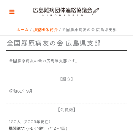
内
容
を
ス
キ
ホーム
加盟団体紹介
全国膠原病友の会 広島県支部
ッ
全国膠原病友の会 広島県支部
プ
全国膠原病友の会の広島県支部です。
【設立】
昭和61年9月
【会員数】
120人（2009年現在）
機関紙“こうゆう”発行（年2～4回）