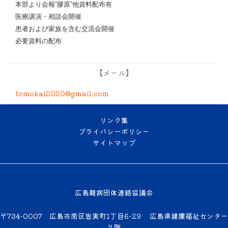
本部より会報“膠原”他資料配布有
医療講演・相談会開催
患者および家族を含む交流会開催
必要資料の配布
【メール】
tomokai2020@gmail.com
リンク集
プライバシーポリシー
サイトマップ
広島難病団体連絡協議会
〒734-0007 広島市南区皆実町1丁目6-29 広島県健康福祉センター
３階