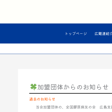
内
容
を
ス
キ
ッ
トップページ
広難連紹
プ
加盟団体からのお知らせ
過去のお知らせ
当会加盟団体の、全国膠原病友の会 広島支