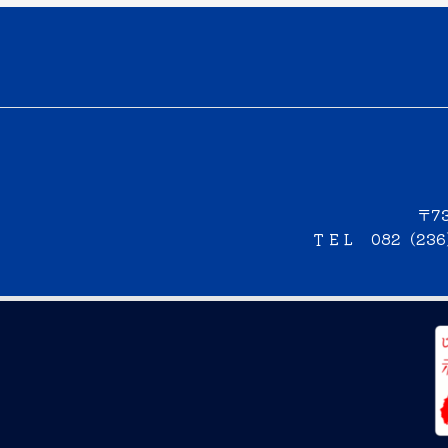
〒7
ＴＥＬ 082（23