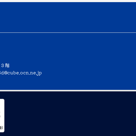
ー３階
6d@cube.ocn.ne.jp