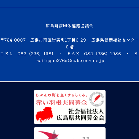
広島難病団体連絡協議会
〒734-0007 広島市南区皆実町1丁目6-29 広島県健康福祉センター
３階
ＴＥＬ 082（236）1981 ・ ＦＡＸ 082（236）1986 ・
E-
mail:qquc376d@cube.ocn.ne.jp