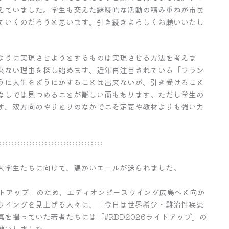
えていました。学生も交えた継続的な活動の積み重ねが市民
ていくのだろうと思います。引き続きよろしくお願いいたし
ように実現させようとするものは実現させる方法を考えま
来ない理由を探し始めます、近年再注目されている「フラン
うに人生をどうにかすることは出来ないが、引き受けること
なしでは見つめることが難しい面もあります。ただし学生の
す、双方向のやりとりのなかでこそ定義や教材よりも強い力
::::::::::::::::::::::::::::::::::
大学生たちに向けて、温かいエールが送られました。
イトアップ」のため、エディオンピースウイング広島へと向か
ウイングを見上げる人々に、「今日は世界希少・難治性疾患
を撮っていた若者たちには「#RDD2026ライトアップ」の
願いしました。