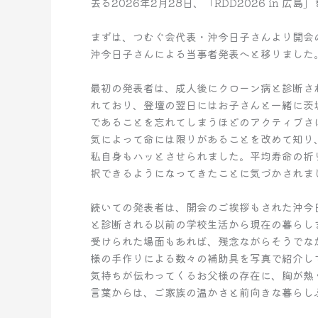
去る2026年2月28日、「RDD2026 in 広
まずは、つむぐ会代表・沖今日子さんより開会
沖今日子さんによる当事者発表へと移りました
最初の発表者は、成人後にクローン病と診断さ
れており、登壇の翌日にはお子さんと一緒に茨
であることを忘れてしまうほどのアクティブさ
気によって命には限りがあることを改めて知り
私自身もハッとさせられました。平均寿命の折
択できるようになってきたことに気づかされま
続いての発表者は、開会のご挨拶もされた沖今日
と診断される以前の学校生活から現在の暮らし
受けられた場面もあれば、残念ながらそうでな
様の手作りによる数々の補助具を写真で紹介し
気持ちが伝わってくるお父様の存在に、胸が熱
言葉からは、ご家族の温かさと前向きな暮らし