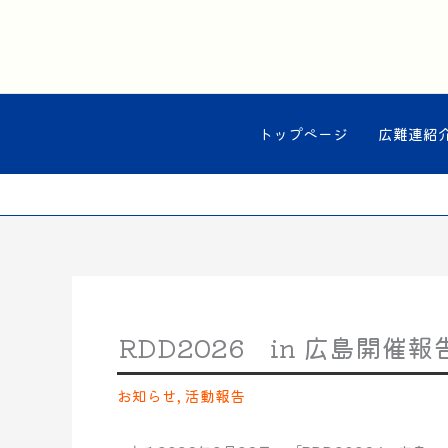
内
容
を
ス
キ
ッ
トップページ
広難連紹
プ
RDD2026 in 広島開催報
お知らせ
,
活動報告