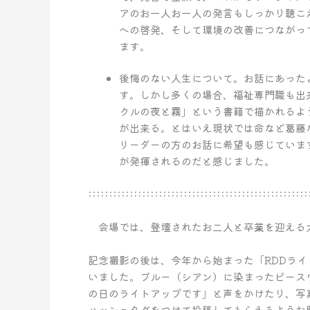
アのお一人お一人の発言もしっかり聴こ
への啓発、そして環境の改善につながっ
ます。
後悔のない人生について。お話にあった
す。しかし多くの場合、福祉専門職も出
クルの夜と霧」という書籍で描かれるよ
が出来る。とはいえ現状では命など葛藤
リーダーの方のお話に希望も感じていま
が発揮されるのだと感じました。
:::::::::::::::::::::::::::::::::::::::::::::::::::::
会場では、登壇されたお二人と卒業を迎える
記念撮影の後は、今年から始まった「RDDラ
いました。ブルー（シアン）に染まったピース
の日のライトアップです」と声をかけたり、写真
ハッシュタグをつけて投稿してもらえるようお