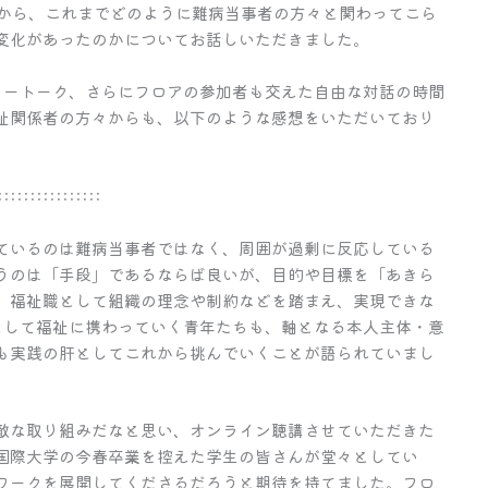
んから、これまでどのように難病当事者の方々と関わってこら
変化があったのかについてお話しいただきました。
リートーク、さらにフロアの参加者も交えた自由な対話の時間
祉関係者の方々からも、以下のような感想をいただいており
::::::::::::::::
ているのは難病当事者ではなく、周囲が過剰に反応している
うのは「手段」であるならば良いが、目的や目標を「あきら
。福祉職として組織の理念や制約などを踏まえ、実現できな
として福祉に携わっていく青年たちも、軸となる本人主体・意
も実践の肝としてこれから挑んでいくことが語られていまし
敵な取り組みだなと思い、オンライン聴講させていただきた
国際大学の今春卒業を控えた学生の皆さんが堂々としてい
ワークを展開してくださるだろうと期待を持てました。フロ