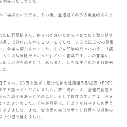
島」を開催いたしました。
のご挨拶をいただき、その後、登壇者である広野夏帆さんと
。
れた広野夏帆さん。病と向き合いながら子育てにも取り組ま
城県まで旅に出られるとのことでした。まるでRDDでの発表
に、会場も驚かされました。中でも印象的だったのは、「病
、人生の解像度が上がった」という言葉です。この言葉に、
り返し地点を過ぎた今、私もまた、何をなすべきかを取捨選
した。
子さん。20歳を過ぎて進行性骨化性線維異形成症（FOP）
までを語ってくださいました。学生時代には、合理的配慮を
かった場面もあったとのこと。そして現在の生活では、お父
てくださいました。手先が器用で、何より今日子さんを思う
くなりました。また、お母様の毎日の手作り料理への感謝の
ぶりが垣間見えました。