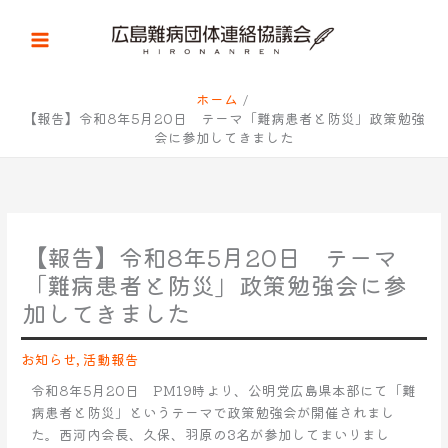
内
容
を
ス
キ
ホーム
【報告】令和8年5月20日 テーマ「難病患者と防災」政策勉強
ッ
会に参加してきました
プ
【報告】令和8年5月20日 テーマ
「難病患者と防災」政策勉強会に参
加してきました
お知らせ
,
活動報告
令和8年5月20日 PM19時より、公明党広島県本部にて「難
病患者と防災」というテーマで政策勉強会が開催されまし
た。西河内会長、久保、羽原の3名が参加してまいりまし