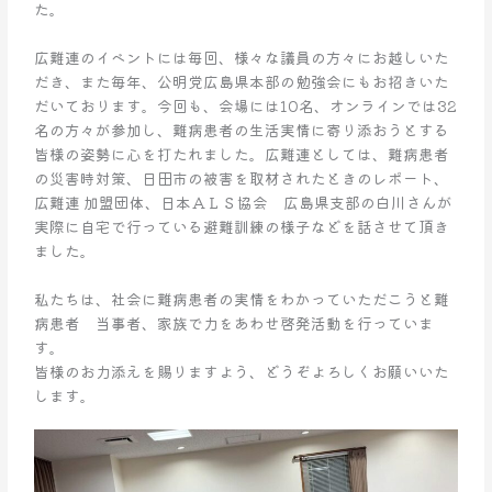
た。
広難連のイベントには毎回、様々な議員の方々にお越しいた
だき、また毎年、公明党広島県本部の勉強会にもお招きいた
だいております。今回も、会場には10名、オンラインでは32
名の方々が参加し、難病患者の生活実情に寄り添おうとする
皆様の姿勢に心を打たれました。広難連としては、難病患者
の災害時対策、日田市の被害を取材されたときのレポート、
広難連 加盟団体、日本ＡＬＳ協会 広島県支部の白川さんが
実際に自宅で行っている避難訓練の様子などを話させて頂き
ました。
私たちは、社会に難病患者の実情をわかっていただこうと難
病患者 当事者、家族で力をあわせ啓発活動を行っていま
す。
皆様のお力添えを賜りますよう、どうぞよろしくお願いいた
します。