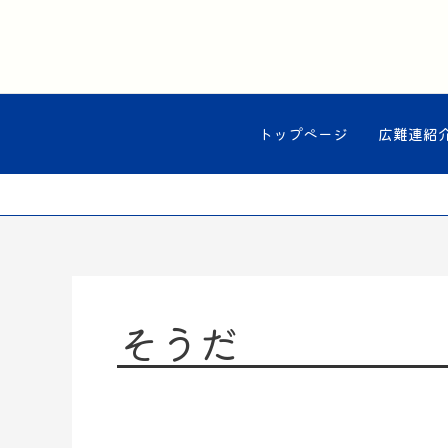
内
容
を
ス
キ
ッ
トップページ
広難連紹
プ
そうだ