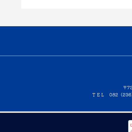
〒7
ＴＥＬ 082（23