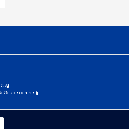
ー３階
6d@cube.ocn.ne.jp