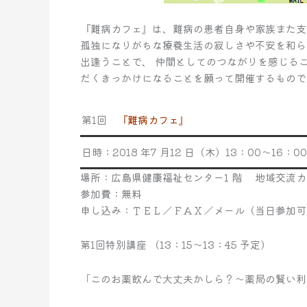
『難病カフェ』は、難病の患者自身や家族また支
孤独になりがちな療養生活の寂しさや不安を和ら
出逢うことで、 仲間としてのつながりを感じる
だくきっかけになることを願って開催するもので
第1回
『難病カフェ』
日時：2018 年7 月12 日（木）13：00～16：00
場所：広島県健康福祉センター1 階 地域交流
参加費：無料
申し込み：ＴＥＬ／ＦＡＸ／メール（当日参加可
第1回特別講座 （13：15～13：45 予定）
「このお薬飲んで大丈夫かしら？～薬局の賢い利