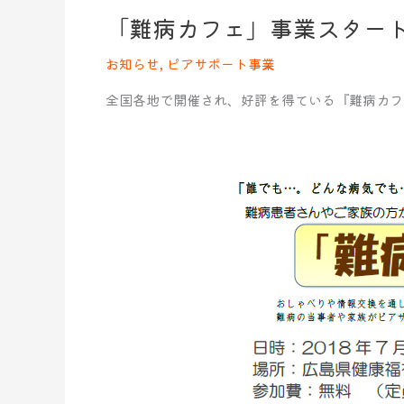
「難病カフェ」事業スター
「難
病
お知らせ
,
ピアサポート事業
カ
フ
全国各地で開催され、好評を得ている『難病カフ
ェ」
事
業
ス
タ
ー
ト
し
ま
す！