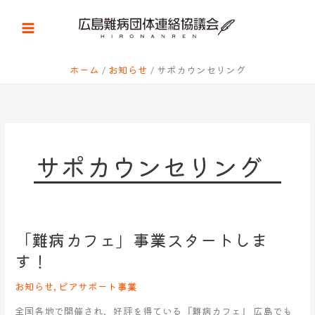
内
容
を
ス
キ
ホーム
お知らせ
サポカウンセリング
ッ
プ
サポカウンセリング
「難病カフェ」事業スタートしま
「難
病
す！
カ
フ
お知らせ
,
ピアサポート事業
ェ」
全国各地で開催され、好評を得ている『難病カフェ』 広島でも
事