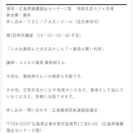
場所：広島県健康福祉センター1 階 地域交流カフェ会場
参加費：無料
申し込み：ＴＥＬ／ＦＡＸ／メール（当日参加可）
第1回特別講座 （13：15～13：45 予定）
「このお薬飲んで大丈夫かしら？～薬局の賢い利用」
講師：コスモス薬局 薬剤師さん
今回は、薬剤師さんへの相談も可能です。
その他、日常生活のことや 制度のことなど、患者として悩んで
いることなど、気軽にお話できます。
申し込み・問い合わせ：広島難病団体連絡協議会
〒734-0007 広島県広島市南区皆実町1丁目6-29 （広島県健康
福祉センター３階）