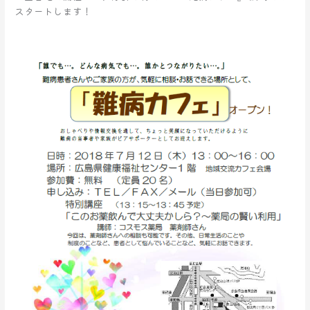
スタートします！
業
ス
タ
ー
ト
し
ま
す！