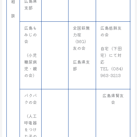
広島県
相
支部
談
広島も
全国筋無
広島低肺友
みじの
力症
の会
会
（MG）
友の会
自宅（下田
（小児
宅）にて対
糖尿病
広島県支
応
児・親
部
TEL（084）
の会）
963-3213
バクバ
広島県腎友
クの会
会
（人工
呼吸器
をつけ
た子の