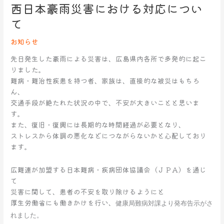
西日本豪雨災害における対応につい
西
日
て
本
豪
お知らせ
雨
先日発生した豪雨による災害は、広島県内各所で多発的に起こ
災
りました。
害
難病・難治性疾患を持つ者、家族は、直接的な被災はもちろ
に
ん、
お
交通手段が絶たれた状況の中で、不安が大きいことと思いま
け
す。
る
また、復旧・復興には長期的な時間経過が必要となり、
対
ストレスから体調の悪化などにつながらないかと心配しており
応
ます。
に
つ
広難連が加盟する日本難病・疾病団体協議会（ＪＰＡ）を通じ
い
て
て
災害に関して、患者の不安を取り除けるようにと
厚生労働省にも働きかけを行い、
健康局難病対課より発布告示がさ
れました。