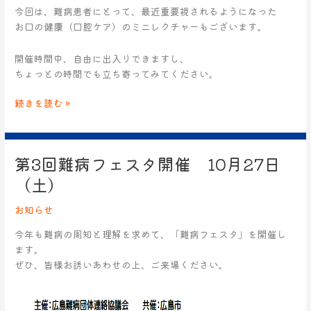
今回は、難病患者にとって、最近重要視されるようになった
お口の健康（口腔ケア）のミニレクチャーもございます。
開催時間中、自由に出入りできますし、
ちょっとの時間でも立ち寄ってみてください。
続きを読む »
第3回難病フェスタ開催 10月27日
第
3
（土）
回
難
お知らせ
病
今年も難病の周知と理解を求めて、「難病フェスタ」を開催し
フ
ます。
ェ
ぜひ、皆様お誘いあわせの上、ご来場ください。
ス
タ
開