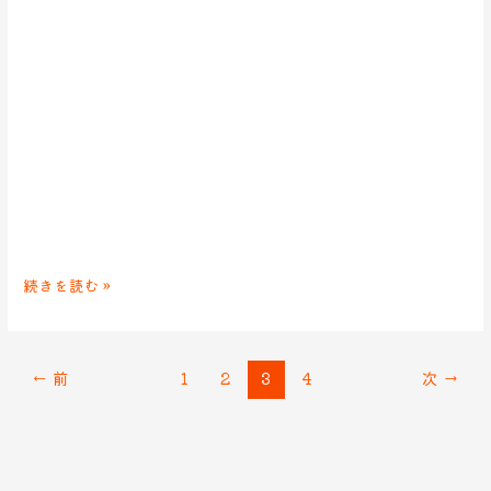
続きを読む »
←
前
1
2
3
4
次
→