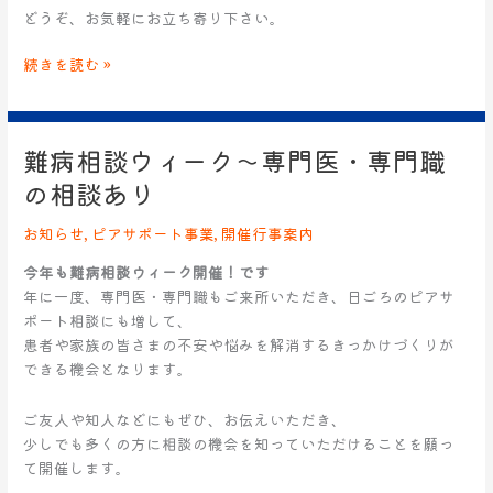
どうぞ、お気軽にお立ち寄り下さい。
続きを読む »
難病相談ウィーク～専門医・専門職
難
病
の相談あり
相
談
お知らせ
,
ピアサポート事業
,
開催行事案内
ウ
今年も難病相談ウィーク開催！です
ィ
年に一度、専門医・専門職もご来所いただき、日ごろのピアサ
ー
ポート相談にも増して、
ク
患者や家族の皆さまの不安や悩みを解消するきっかけづくりが
～
できる機会となります。
専
門
ご友人や知人などにもぜひ、お伝えいただき、
医・
少しでも多くの方に相談の機会を知っていただけることを願っ
専
て開催します。
門