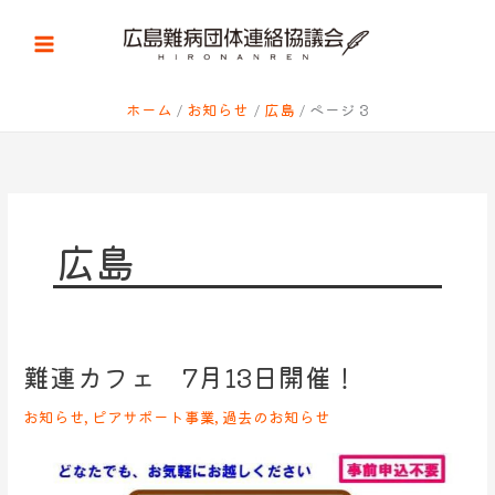
内
容
を
ス
キ
ホーム
お知らせ
広島
ページ 3
ッ
プ
広島
難連カフェ 7月13日開催！
難
連
お知らせ
,
ピアサポート事業
,
過去のお知らせ
カ
フ
ェ
7