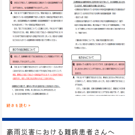
続きを読む »
豪雨災害における難病患者さんへ
豪