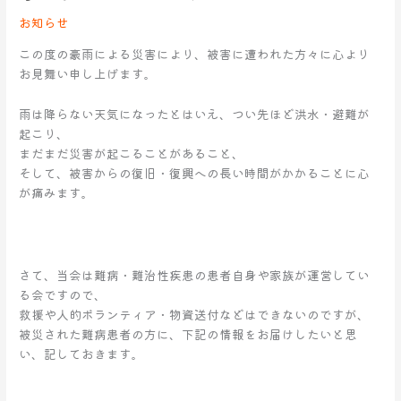
雨
お知らせ
災
害
この度の豪雨による災害により、被害に遭われた方々に心より
に
お見舞い申し上げます。
お
け
雨は降らない天気になったとはいえ、つい先ほど洪水・避難が
る
起こり、
難
まだまだ災害が起こることがあること、
病
そして、被害からの復旧・復興への長い時間がかかることに心
患
が痛みます。
者
さ
ん
へ
さて、当会は難病・難治性疾患の患者自身や家族が運営してい
る会ですので、
救援や人的ボランティア・物資送付などはできないのですが、
被災された難病患者の方に、下記の情報をお届けしたいと思
い、記しておきます。