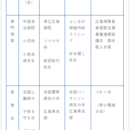
（月）
専
中国労
県立広島
よしなが
広島県障害
門
災病院
病院
神経内科
者相談支援
相
クリニッ
事業連絡協
談
ク
議会 森木
小児科
リウマチ
聡人会長
科
好永順二
小西央
先生
郎先生
前田裕行
先生
患
全国心
全国膠原
全国パー
つむぐ会
臓病の
病友の会
キンソン
病友の会
者
（希少難病
広島県支
子供を
広島県支
の会）
部
守る会
部
会