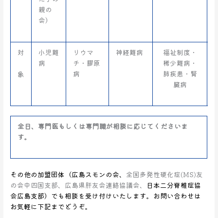
親の
会）
対
小児難
リウマ
神経難病
福祉制度・
病
チ・膠原
稀少難病・
病
肺疾患・腎
象
臓病
全日、専門医もしくは専門職が相談に応じてくださいま
す。
その他の加盟団体（広島スモンの会、
全国多発性硬化症(MS)友
の会中四国支部、広島県肝友会連絡協議会、
日本二分脊椎症協
会広島支部）でも相談を受け付けいたします。お問い合わせは
お気軽に下記までどうぞ。