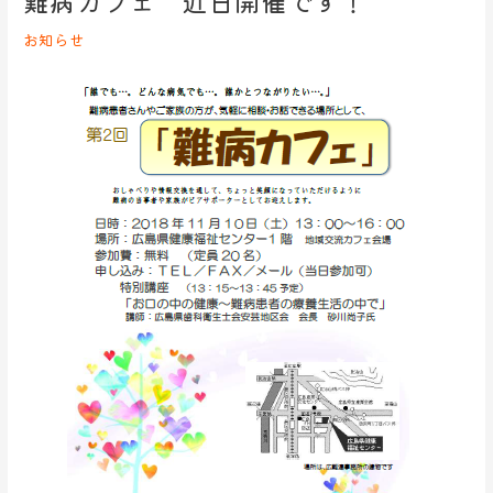
難病カフェ 近日開催です！
病
お知らせ
カ
フ
ェ
近
日
開
催
で
す！