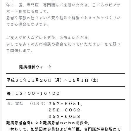
年に一度、専門医・専門職もご来所いただき、日ごろのピアサ
ー
ポート相談にも増して、
ク
患者や家族の皆さまの不安や悩みを解消するきっかけづくりが
～
できる機会となります。
専
門
ご友人や知人などにもぜひ、お伝えいただき、
医・
少しでも多くの方に相談の機会を知っていただけることを願っ
専
て開催します。
門
職
の
難病相談ウィーク
相
談
平成３０年１１月２６日（月）～１２月１日（土）
あ
り
毎日１３：００～１６：００
専用電話 （０８２）
２５２－６０５１，
２５２－６０５２,
２５２－６０５３
難病患者自身による難病患者のための相談会。
日替わりで、加盟団体会員および専門医、専門職が事務所にて