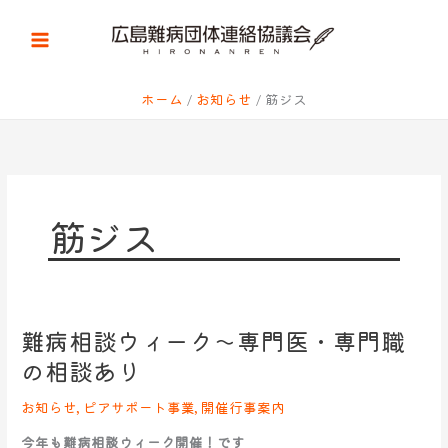
内
容
を
ス
キ
ホーム
お知らせ
筋ジス
ッ
プ
筋ジス
難病相談ウィーク～専門医・専門職
難
病
の相談あり
相
談
お知らせ
,
ピアサポート事業
,
開催行事案内
ウ
今年も難病相談ウィーク開催！です
ィ