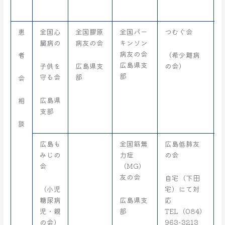
患
全国心
全国膠原
全国パー
つむぐ会
臓病の
病友の会
キンソン
病友の会
者
（希少難病
広島県支
子供を
広島県支
の会）
部
守る会
部
会
広島県
相
支部
談
広島も
全国筋無
広島低肺友
みじの
力症
の会
会
（MG）
友の会
自宅（下田
（小児
宅）にて対
糖尿病
広島県支
応
児・親
部
TEL（084）
の会）
963-3213