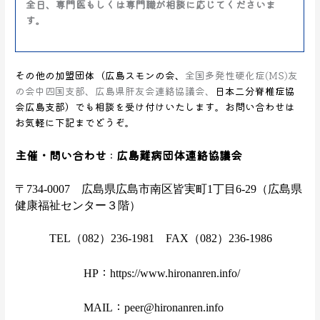
全日、専門医もしくは専門職が相談に応じてくださいま
す。
その他の加盟団体（広島スモンの会、
全国多発性硬化症(MS)友
の会中四国支部、広島県肝友会連絡協議会、
日本二分脊椎症協
会広島支部）でも相談を受け付けいたします。お問い合わせは
お気軽に下記までどうぞ。
主催・問い合わせ
広島難病団体連絡協議会
：
〒734-0007 広島県広島市南区皆実町1丁目6-29（広島県
健康福祉センター３階）
TEL（082）236-1981 FAX（082）236-1986
：
HP
https://www.hironanren.info/
：
MAIL
peer@hironanren.info