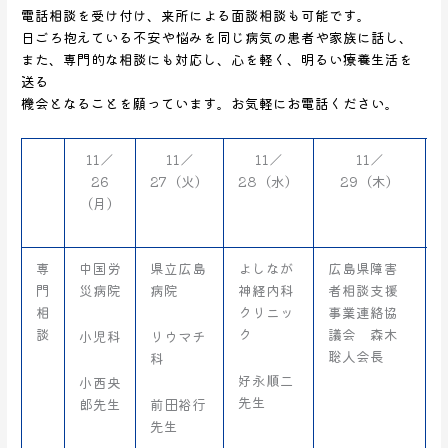
電話相談を受け付け、来所による面談相談も可能です。
日ごろ抱えている不安や悩みを同じ病気の患者や家族に話し、
また、専門的な相談にも対応し、心を軽く、明るい療養生活を
送る
機会となることを願っています。お気軽にお電話ください。
11／
11／
11／
11／
26
27（火）
28（水）
29（木）
（月）
専
中国労
県立広島
よしなが
広島県障害
門
災病院
病院
神経内科
者相談支援
相
クリニッ
事業連絡協
談
ク
議会 森木
小児科
リウマチ
聡人会長
科
好永順二
小西央
先生
郎先生
前田裕行
先生