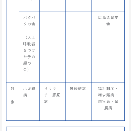
バクバ
広島県腎友
クの会
会
（人工
呼吸器
をつけ
た子の
親の
会）
対
小児難
リウマ
神経難病
福祉制度・
病
チ・膠原
稀少難病・
病
肺疾患・腎
象
臓病