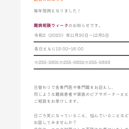
談
毎年恒例となりました！
ウ
ィ
難病相談ウィーク
のお知らせです。
ー
ク
令和2（2020）年11月30日～12月5日
11/30
～
各日ともに13:00~16:00
12/5
☏255-3831☏255-3832☏255-3833
日替わりで各専門医や専門職をお迎えし、
同じような難病患者や家族のピアサポーターとと
ご相談をお受けします。
日ごろ気になっていること、悩んでいることなど
お話してみませんか？