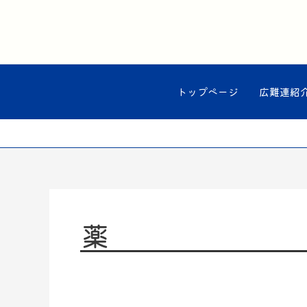
内
容
を
ス
キ
ッ
トップページ
広難連紹
プ
薬