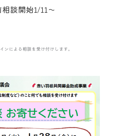
談開始1/11～
インによる相談を受け付けします。