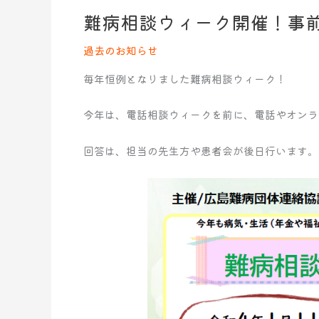
難病相談ウィーク開催！事前相
難
病
過去のお知らせ
相
談
毎年恒例となりました難病相談ウィーク！
ウ
ィ
今年は、電話相談ウィークを前に、電話やオンラ
ー
ク
回答は、担当の先生方や患者会が後日行います。
開
催！
事
前
相
談
開
始
1/11
～