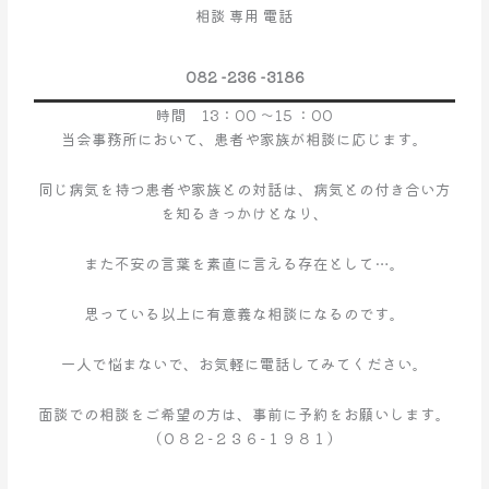
ポ
相談 専用 電話
ー
ト
082 -236 -3186
事
業
時間 13：00 ～15 ：00
の
当会事務所において、患者や家族が相談に応じます。
お
知
同じ病気を持つ患者や家族との対話は、病気との付き合い方
ら
を知るきっかけとなり、
せ
また不安の言葉を素直に言える存在として…。
思っている以上に有意義な相談になるのです。
一人で悩まないで、お気軽に電話してみてください。
面談での相談をご希望の方は、事前に予約をお願いします。
（０８２−２３６−１９８１）