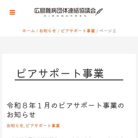
内
容
を
ス
キ
ホーム
お知らせ
ピアサポート事業
ページ 2
ッ
プ
ピアサポート事業
令和８年１月のピアサポート事業の
令
和
お知らせ
８
年
お知らせ
,
ピアサポート事業
１
月