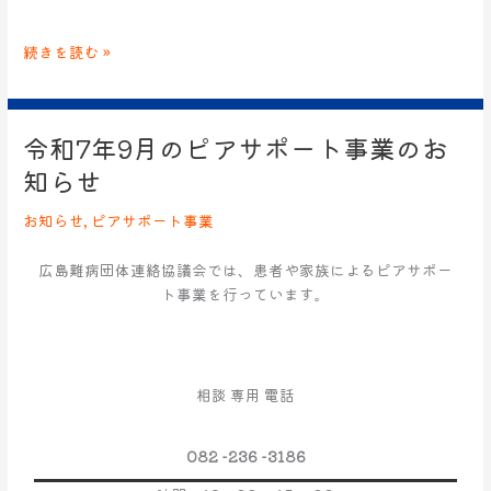
続きを読む »
令和7年9月のピアサポート事業のお
令
和
知らせ
7
年
お知らせ
,
ピアサポート事業
9
月
広島難病団体連絡協議会では、患者や家族によるピアサポー
の
ト事業を行っています。
ピ
ア
サ
ポ
相談 専用 電話
ー
ト
082 -236 -3186
事
業