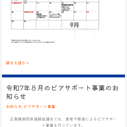
続きを読む »
令和7年８月のピアサポート事業のお
令
和
知らせ
7
年
お知らせ
,
ピアサポート事業
８
月
広島難病団体連絡協議会では、患者や家族によるピアサポー
の
ト事業を行っています。