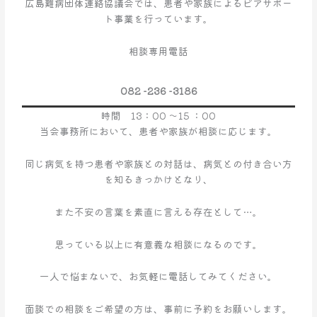
広島難病団体連絡協議会では、患者や家族によるピアサポー
の
ト事業を行っています。
ピ
ア
相談専用電話
サ
ポ
082 -236 -3186
ー
ト
時間 13：00 ～15 ：00
事
当会事務所において、患者や家族が相談に応じます。
業
の
同じ病気を持つ患者や家族との対話は、病気との付き合い方
お
を知るきっかけとなり、
知
ら
また不安の言葉を素直に言える存在として…。
せ
思っている以上に有意義な相談になるのです。
一人で悩まないで、お気軽に電話してみてください。
面談での相談をご希望の方は、事前に予約をお願いします。