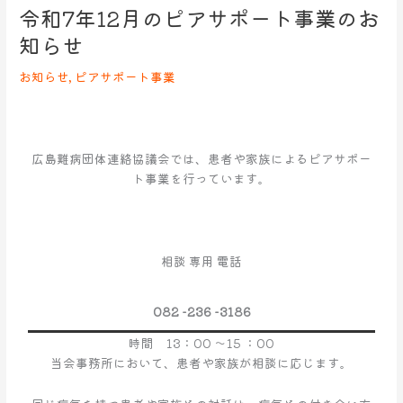
令和7年12月のピアサポート事業のお
令
和
知らせ
7
年
お知らせ
,
ピアサポート事業
12
月
の
ピ
広島難病団体連絡協議会では、患者や家族によるピアサポー
ア
ト事業を行っています。
サ
ポ
ー
ト
相談 専用 電話
事
業
の
082 -236 -3186
お
時間 13：00 ～15 ：00
知
当会事務所において、患者や家族が相談に応じます。
ら
せ