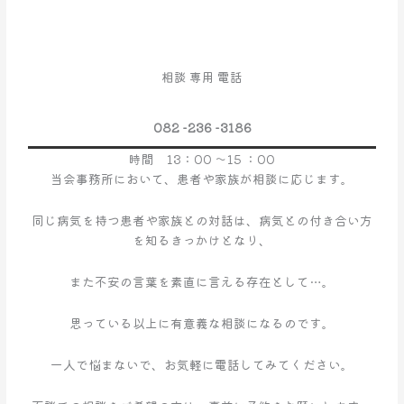
ピ
ア
サ
ポ
相談 専用 電話
ー
ト
082 -236 -3186
事
業
時間 13：00 ～15 ：00
の
当会事務所において、患者や家族が相談に応じます。
お
知
同じ病気を持つ患者や家族との対話は、病気との付き合い方
ら
を知るきっかけとなり、
せ
また不安の言葉を素直に言える存在として…。
思っている以上に有意義な相談になるのです。
一人で悩まないで、お気軽に電話してみてください。