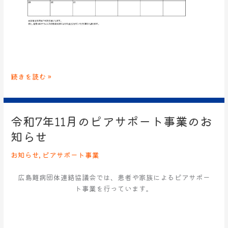
続きを読む »
令和7年11月のピアサポート事業のお
令
和
知らせ
7
年
お知らせ
,
ピアサポート事業
11
月
広島難病団体連絡協議会では、患者や家族によるピアサポー
の
ト事業を行っています。
ピ
ア
サ