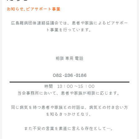
7
年
お知らせ
,
ピアサポート事業
10
月
広島難病団体連絡協議会では、患者や家族によるピアサポー
の
ト事業を行っています。
ピ
ア
サ
ポ
相談 専用 電話
ー
ト
082 -236 -3186
事
業
時間 13：00 ～15 ：00
の
当会事務所において、患者や家族が相談に応じます。
お
知
同じ病気を持つ患者や家族との対話は、病気との付き合い方
ら
を知るきっかけとなり、
せ
また不安の言葉を素直に言える存在として…。