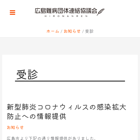
内
容
を
ス
キ
ホーム
お知らせ
受診
ッ
プ
受診
新型肺炎コロナウィルスの感染拡大
新
型
防止への情報提供
肺
炎
お知らせ
コ
広島市より下記の通り情報提供がありました。
ロ