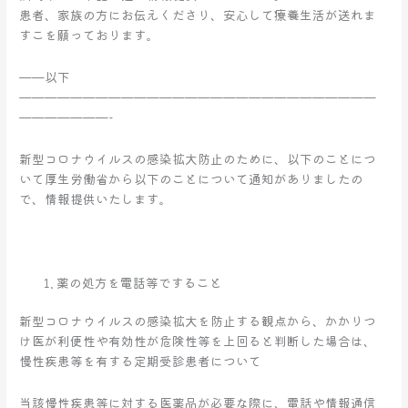
患者、家族の方にお伝えくださり、安心して療養生活が送れま
ナ
すこを願っております。
ウ
ィ
——以下
ル
————————————————————————————
ス
———————-
の
感
新型コロナウイルスの感染拡大防止のために、以下のことにつ
染
いて厚生労働省から以下のことについて通知がありましたの
拡
で、情報提供いたします。
大
防
止
へ
の
薬の処方を電話等ですること
情
報
新型コロナウイルスの感染拡大を防止する観点から、かかりつ
提
け医が利便性や有効性が危険性等を上回ると判断した場合は、
供
慢性疾患等を有する定期受診患者について
当該慢性疾患等に対する医薬品が必要な際に、電話や情報通信