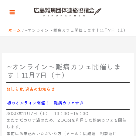
内
容
を
ス
キ
ホーム
~オンライン～難病カフェ開催します！11月7日（土）
ッ
プ
~オンライン～難病カフェ開催しま
す！11月7日（土）
お知らせ
,
過去のお知らせ
初のオンライン開催！ 難病カフェ☆彡
2020年11月7日（土） 13：30～15：30
まだまだコロナ渦のため、ZOOMを利用した難病カフェを開催
します。
事前にお申込みいただいた方（メール：広難連 相談窓口