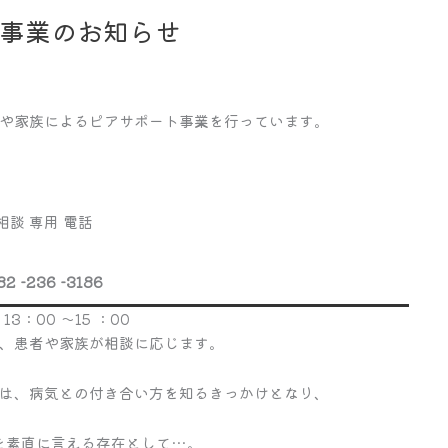
ト事業のお知らせ
や家族によるピアサポート事業を行っています。
相談 専用 電話
82 -236 -3186
13：00 ～15 ：00
、患者や家族が相談に応じます。
は、病気との付き合い方を知るきっかけとなり、
を素直に言える存在として…。