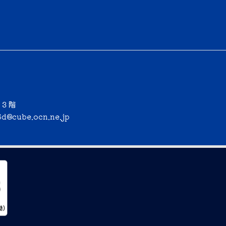
ー３階
6d@cube.ocn.ne.jp