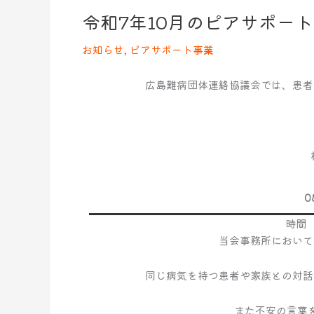
令和7年10月のピアサポー
令
和
お知らせ
,
ピアサポート事業
7
年
10
広島難病団体連絡協議会では、患者
月
の
ピ
ア
サ
ポ
0
ー
ト
時間 
事
当会事務所において
業
の
同じ病気を持つ患者や家族との対話
お
知
また不安の言葉