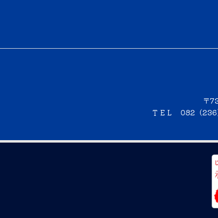
〒7
ＴＥＬ 082（23