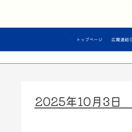
内
容
を
ス
キ
ッ
トップページ
広難連紹
プ
2025年10月3日