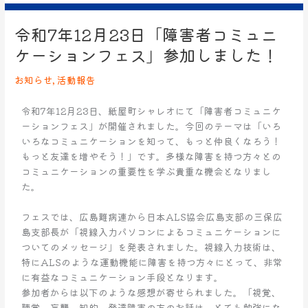
令和7年12月23日「障害者コミュニ
令
和
ケーションフェス」参加しました！
7
年
お知らせ
,
活動報告
12
月
令和7年12月23日、紙屋町シャレオにて「障害者コミュニケ
23
ーションフェス」が開催されました。今回のテーマは「いろ
日
いろなコミュニケーションを知って、もっと仲良くなろう！
「障
もっと友達を増やそう！」です。多様な障害を持つ方々との
害
コミュニケーションの重要性を学ぶ貴重な機会となりまし
者
た。
コ
ミ
フェスでは、広島難病連から日本ALS協会広島支部の三保広
ュ
島支部長が「視線入力パソコンによるコミュニケーションに
ニ
ついてのメッセージ」を発表されました。視線入力技術は、
ケ
特にALSのような運動機能に障害を持つ方々にとって、非常
ー
に有益なコミュニケーション手段となります。
シ
参加者からは以下のような感想が寄せられました。「視覚、
ョ
聴覚、盲聾、知的、発達障害の方のお話は、とても勉強にな