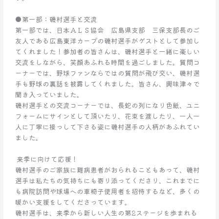
（日）
「広
●第一部：磯村選手と交流
難
第一部では、日本ＡＬＳ協会 広島県支部 三保支部長のご
連
友人である広島東洋カープの磯村選手がゲストとして参加し
加
てくれました！参加者の皆さんは、磯村選手と一緒に楽しい
盟
交流をしながら、笑顔あふれる時間を過ごしました。質問コ
団
ーナーでは、野球ファンならではの質問が飛び交い、磯村選
体
手も野球の裏話を披露してくれました。皆さん、興味津々で
交
聞き入っていました。
流
磯村選手との交流コーナーでは、長蛇の列になり色紙、ユニ
会」
フォームにサインとして頂いたり、花束を渡したり、一人一
活
人に丁寧に接っして下さる姿に磯村選手の人柄があふれてい
動
ました。
報
告
来季に向けて応援！
磯村選手のご家族に難病患者がおられることもあって、磯村
選手は私たちの気持ちにも寄り添ってくださり、これまでに
も病院訪問や球場への車椅子使用者を招待するなど、多くの
暖かい支援をしてくださっています。
磯村選手は、来季から新しい人生の第2ステージを歩まれる