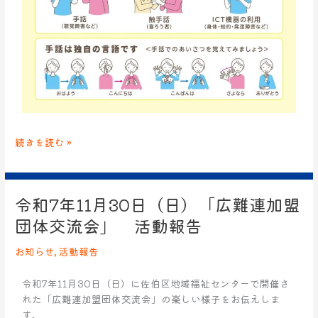
続きを読む »
令和7年11月30日（日）「広難連加盟
令
和
団体交流会」 活動報告
7
年
お知らせ
,
活動報告
11
月
令和7年11月30日（日）に佐伯区地域福祉センターで開催さ
30
れた「広難連加盟団体交流会」の楽しい様子をお伝えしま
日
す。