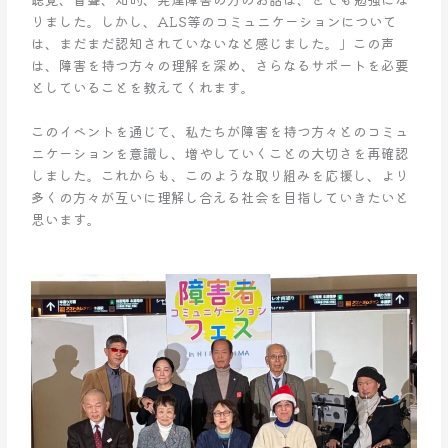
ン
りました。しかし、ALS等のコミュニケーションについて
フ
は、まだまだ認知されていないなと感じました。」この声
ェ
は、障害を持つ方々の理解を深め、さらなるサポートを必要
ス」
としていることを教えてくれます。
参
加
このイベントを通じて、私たちが障害を持つ方々とのコミュ
し
ニケーションを意識し、増やしていくことの大切さを再確認
ま
しました。これからも、このような取り組みを応援し、より
し
多くの方々が互いに理解し合える社会を目指していきたいと
た！
思います。