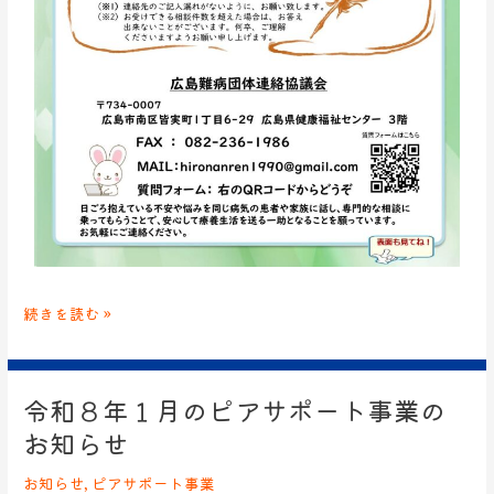
続きを読む »
令和８年１月のピアサポート事業の
令
和
お知らせ
８
年
お知らせ
,
ピアサポート事業