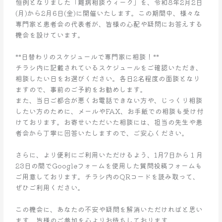
恒例となりました「難病相談ウィーク」を、令和8年2月2日
2
(月)から2月6日(金)に開催いたします。この期間中、様々な
日
専門家と患者会の代表者が、皆様の心配や疑問にお答えする
(月)
機会を設けています。
～
2
**日替わりのスケジュールで専門家に相談！**
月
チラシ内に記載されているスケジュールをご確認いただき、
6
相談したい日をお選びください。各日2名程度の面談となり
日
ますので、事前のご予約をお勧めします。
(金)
また、当日ご都合が悪くお電話できない方や、じっくり相談
「難
したい方のために、メールやFAX、お手紙での相談も受け付
病
けております。お寄せいただいた相談には、担当の先生や患
相
者会から丁寧に回答いたしますので、ご安心ください。
談
ウ
さらに、より便利にご利用いただけるよう、1月7日から１月
ィ
23日の間でGoogleフォームを使用した質問投稿フォームも
ー
ご用意しております。チラシ内のQRコードを読み取って、
ク」
ぜひご利用ください。
開
催
この機会に、あなたの不安や疑問を解消いただければと思い
ます。皆様のご参加を心よりお待ちしております。