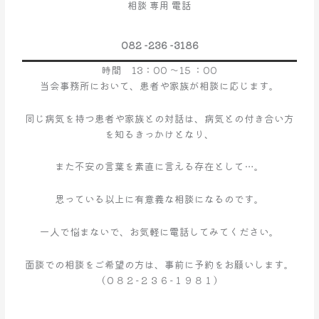
相談 専用 電話
事
業
の
082 -236 -3186
お
時間 13：00 ～15 ：00
知
当会事務所において、患者や家族が相談に応じます。
ら
せ
同じ病気を持つ患者や家族との対話は、病気との付き合い方
を知るきっかけとなり、
また不安の言葉を素直に言える存在として…。
思っている以上に有意義な相談になるのです。
一人で悩まないで、お気軽に電話してみてください。
面談での相談をご希望の方は、事前に予約をお願いします。
（０８２−２３６−１９８１）