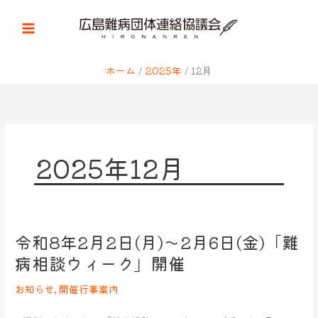
内
容
を
ス
キ
ホーム
2025年
12月
ッ
プ
2025年12月
令和8年2月2日(月)～2月6日(金)「難
令
和
病相談ウィーク」開催
8
年
お知らせ
,
開催行事案内
2
月