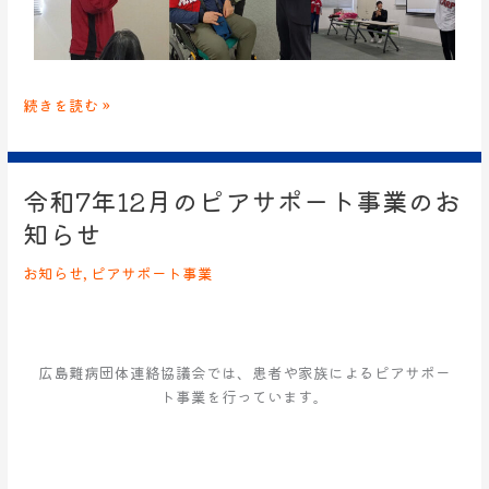
続きを読む »
令和7年12月のピアサポート事業のお
令
和
知らせ
7
年
お知らせ
,
ピアサポート事業
12
月
の
ピ
広島難病団体連絡協議会では、患者や家族によるピアサポー
ア
ト事業を行っています。
サ
ポ
ー
ト