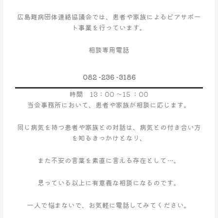
１
月
広島難病団体連絡協議会では、患者や家族によるピアサポー
の
ト事業を行っています。
ピ
ア
相談専用電話
サ
ポ
082 -236 -3186
ー
ト
時間 13：00 ～15 ：00
事
当会事務所において、患者や家族が相談に応じます。
業
の
同じ病気を持つ患者や家族との対話は、病気との付き合い方
お
を知るきっかけとなり、
知
ら
また不安の言葉を素直に言える存在として…。
せ
思っている以上に有意義な相談になるのです。
一人で悩まないで、お気軽に電話してみてください。